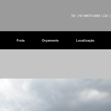
Tel: (19) 99673-3893 | Cel:
Frota
Orçamento
Localização