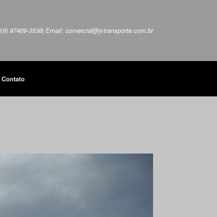
 (19) 97409-3538| Email: comercial@jvtransporte.com.br
Contato