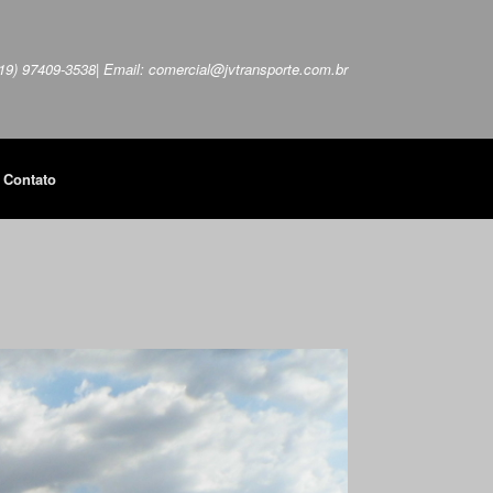
 (19) 97409-3538| Email: comercial@jvtransporte.com.br
Contato