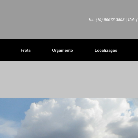
Tel: (19) 99673-3893 | Cel:
Frota
Orçamento
Localização