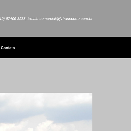
 (19) 97409-3538| Email: comercial@jvtransporte.com.br
Contato