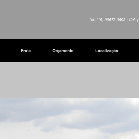
Tel: (19) 99673-3893 | Cel:
Frota
Orçamento
Localização