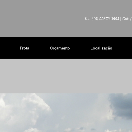
Tel: (19) 99673-3893 | Cel:
Frota
Orçamento
Localização