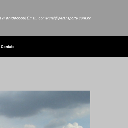
 (19) 97409-3538| Email: comercial@jvtransporte.com.br
Contato