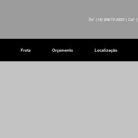
Tel: (19) 99673-3893 | Cel:
Frota
Orçamento
Localização