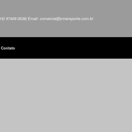
 (19) 97409-3538| Email: comercial@jvtransporte.com.br
Contato