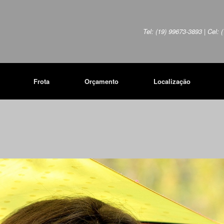
Tel: (19) 99673-3893 | Cel:
Frota
Orçamento
Localização