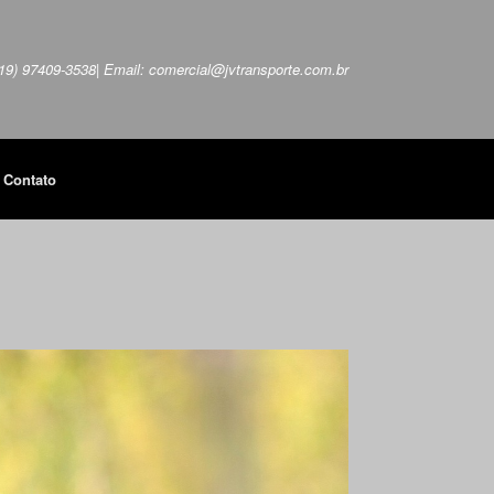
 (19) 97409-3538| Email: comercial@jvtransporte.com.br
Contato