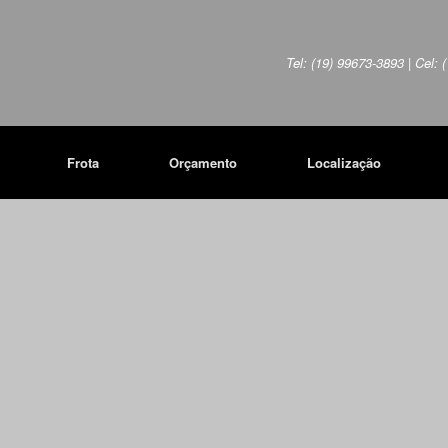
Tel: (19) 99673-3893 | Cel:
Frota
Orçamento
Localização