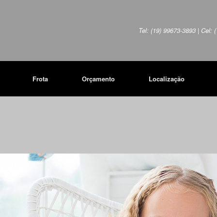
Tel: (19) 99673-3893 | Cel:
Frota
Orçamento
Localização