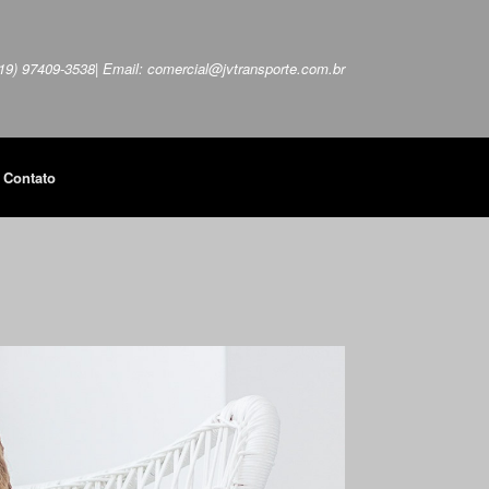
 (19) 97409-3538| Email: comercial@jvtransporte.com.br
Contato