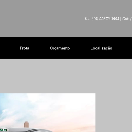
Tel: (19) 99673-3893 | Cel:
Frota
Orçamento
Localização